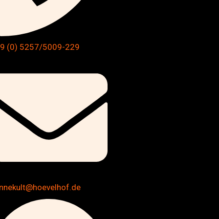
9 (0) 5257/5009-229
nnekult@hoevelhof.de