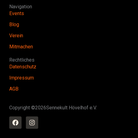
Navigation
Events
Blog
Verein
Mitmachen
Rechtliches
Datenschutz
Impressum
AGB
Copyright ©
2026
Sennekult Hövelhof e.V.
F
I
a
n
c
s
e
t