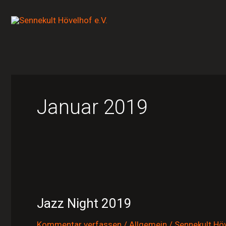
Zum
Inhalt
springen
Januar 2019
Jazz
Night
Jazz Night 2019
2019
Kommentar verfassen
/
Allgemein
/
Sennekult Höv