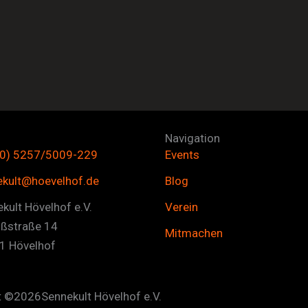
Navigation
(0) 5257/5009-229
Events
ekult@hoevelhof.de
Blog
kult Hövelhof e.V.
Verein
oßstraße 14
Mitmachen
1 Hövelhof
t ©
2026
Sennekult Hövelhof e.V.