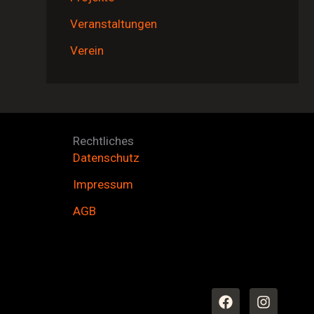
Veranstaltungen
Verein
Rechtliches
Datenschutz
Impressum
AGB
F
I
a
n