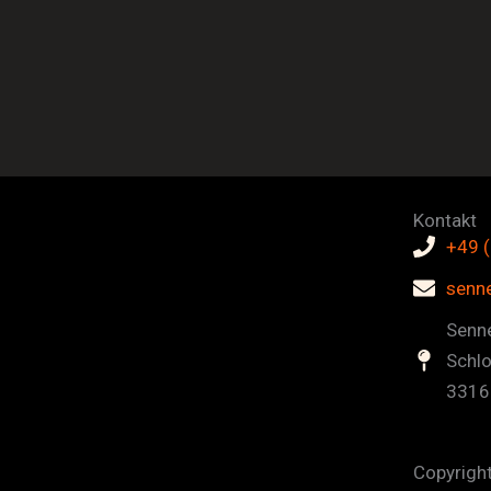
Kontakt
+49 
senn
Senne
Schl
3316
Copyrigh