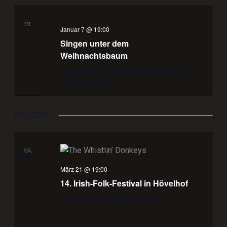
MI.
Januar 7 @ 19:00
7
Singen unter dem
Weihnachtsbaum
Heimatzentrum Senne
Staumühler Straße 70,
Hövelhof, Germany
März 2026
SA.
21
März 21 @ 19:00
14. Irish-Folk-Festival in Hövelhof
Schützen- und Bürgerhaus Hövelhof
€25