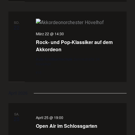
SO.
22
März 22 @ 14:30
Rock- und Pop-Klassiker auf dem
Akkordeon
Aula Krollbachschule
Sennestraße 34,
Hövelhof
€10
April 2026
SA.
April 25 @ 19:00
25
Open Air im Schlossgarten