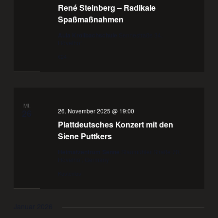
René Steinberg – Radikale
Spaßmaßnahmen
Aula Krollbachschule
Sennestraße 34,
Hövelhof
€24
MI.
26. November 2025 @ 19:00
26
Plattdeutsches Konzert mit den
Siene Puttkers
Heimatzentrum Senne
Staumühler Straße 70,
Hövelhof, Germany
Kostenlos
Januar 2026