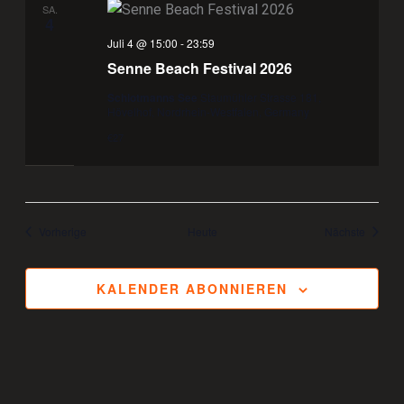
SA.
4
Juli 4 @ 15:00
-
23:59
Senne Beach Festival 2026
Schlotmanns See
Staumühler Strasse 181,
Hövelhof, Nordrhein-Westfalen, Germany
€27
Veranstaltungen
Veranst
Vorherige
Heute
Nächste
KALENDER ABONNIEREN